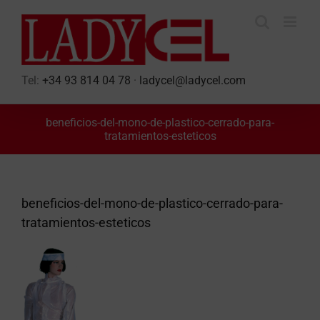
Skip
to
content
Tel:
+34 93 814 04 78
·
ladycel@ladycel.com
beneficios-del-mono-de-plastico-cerrado-para-
tratamientos-esteticos
beneficios-del-mono-de-plastico-cerrado-para-
tratamientos-esteticos