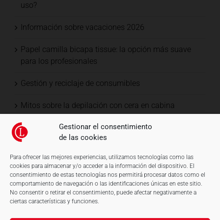
uso?
Información sobre vacaciones 2026
Papel camilla bicapa tissue: la opción más suave
para los profesionales
Gestión y reciclaje de consumibles
Mitos sobre la depilación con cera en cabina
Gestionar el consentimiento
de las cookies
Para ofrecer las mejores experiencias, utilizamos tecnologías como las
cookies para almacenar y/o acceder a la información del dispositivo. El
consentimiento de estas tecnologías nos permitirá procesar datos como el
comportamiento de navegación o las identificaciones únicas en este sitio.
No consentir o retirar el consentimiento, puede afectar negativamente a
ciertas características y funciones.