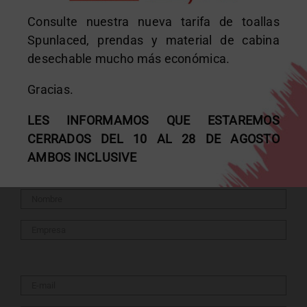
Papel camilla bicapa tissue: la opción más suave
Consulte nuestra nueva tarifa de toallas
para los profesionales
Spunlaced, prendas y material de cabina
desechable mucho más económica.
Gestión y reciclaje de consumibles
Gracias.
Mitos sobre la depilación con cera en cabina
LES INFORMAMOS QUE ESTAREMOS
CERRADOS DEL 10 AL 28 DE AGOSTO
Formulario
AMBOS INCLUSIVE