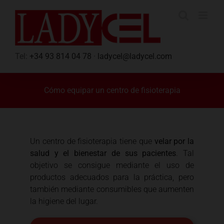
Saltar
al
contenido
Tel:
+34 93 814 04 78
·
ladycel@ladycel.com
Cómo equipar un centro de fisioterapia
Un centro de fisioterapia tiene que
velar por la
salud y el bienestar de sus pacientes
. Tal
objetivo se consigue mediante el uso de
productos adecuados para la práctica, pero
también mediante consumibles que aumenten
la higiene del lugar.