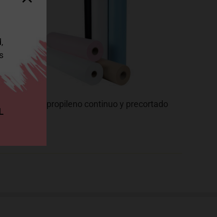
,
s
Papel polipropileno continuo y precortado
L