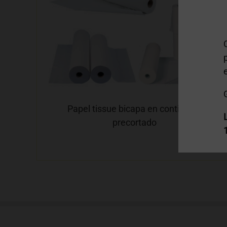
Papel tissue bicapa en continuo y
precortado