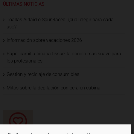
ÚLTIMAS NOTICIAS
Toallas Airlaid o Spun-laced: ¿cuál elegir para cada
uso?
Información sobre vacaciones 2026
Papel camilla bicapa tissue: la opción más suave para
los profesionales
Gestión y reciclaje de consumibles
Mitos sobre la depilación con cera en cabina