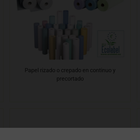
Papel rizado o crepado en continuo y
precortado