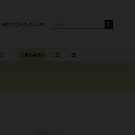
Buscar:
·
ladycel@ladycel.com
AS
CONTACTO