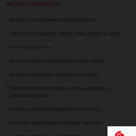
NUESTROS PRODUCTOS
Bandas y complementos para depilación
Plásticos envolventes. Rollos, tallas, monos y varios
Rollos para camillas
Rollos y toallas de papel toalla y spun-laced
Bobinas industriales, secamanos y varios
Dispensadores para rollos camilla, secamanos,
jaboneras y varios
Prendas y material desechable (monouso)
Estuches dispensadores prendas monouso