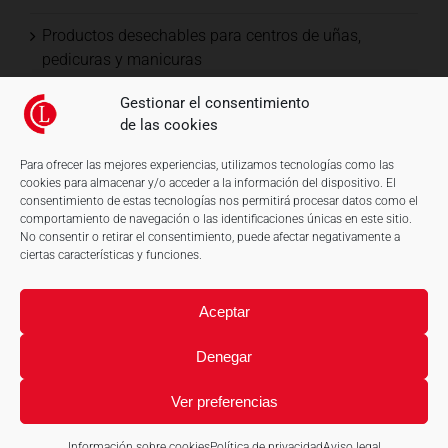
Productos desechables para centros de uñas,
pedicuras y manicuras
Gestionar el consentimiento
de las cookies
Para ofrecer las mejores experiencias, utilizamos tecnologías como las
cookies para almacenar y/o acceder a la información del dispositivo. El
consentimiento de estas tecnologías nos permitirá procesar datos como el
comportamiento de navegación o las identificaciones únicas en este sitio.
No consentir o retirar el consentimiento, puede afectar negativamente a
ciertas características y funciones.
Aceptar
Denegar
Ver preferencias
© LadyCel, S.L. Material desechable de celulosa y mucho más. |
Aviso legal
|
Política de privacidad
|
Información sobre cookies
|
Diseño web: qualitystudio
Información sobre cookies
Política de privacidad
Aviso legal