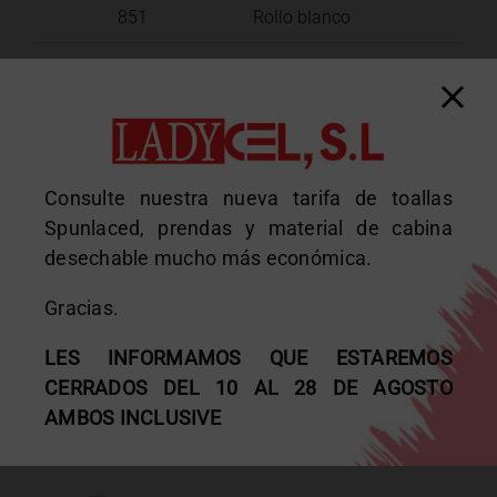
851
Rollo blanco
873
Rollo blanco
884
Rollo blanco
Consulte nuestra nueva tarifa de toallas
NOTAS: Todas las referencias van en cajas de 6 rollos
Spunlaced, prendas y material de cabina
Precortado cada 50 cm
desechable mucho más económica.
Precortado cada 200 cm
Gracias.
LES INFORMAMOS QUE ESTAREMOS
CERRADOS DEL 10 AL 28 DE AGOSTO
AMBOS INCLUSIVE
Proyectos relacionados