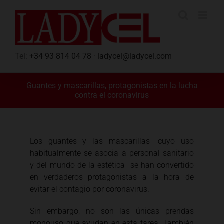
Saltar
al
contenido
Tel:
+34 93 814 04 78
·
ladycel@ladycel.com
Guantes y mascarillas, protagonistas en la lucha
contra el coronavirus
Los guantes y las mascarillas -cuyo uso
habitualmente se asocia a personal sanitario
y del mundo de la estética- se han convertido
en verdaderos protagonistas a la hora de
evitar el contagio por coronavirus.
Sin embargo, no son las únicas prendas
monouso que ayudan en esta tarea. También