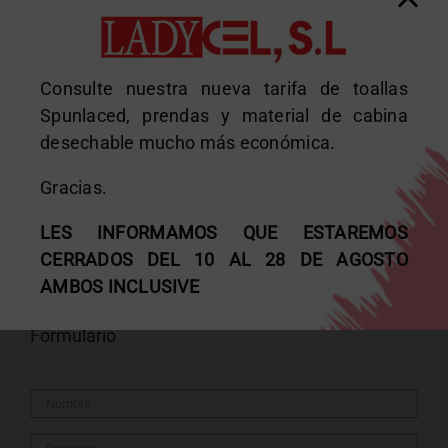
Toallas Airlaid o Spun-laced: ¿cuál elegir para cada
uso?
Consulte nuestra nueva tarifa de toallas
Información sobre vacaciones 2026
Spunlaced, prendas y material de cabina
Papel camilla bicapa tissue: la opción más suave
desechable mucho más económica.
para los profesionales
Gracias.
Gestión y reciclaje de consumibles
LES INFORMAMOS QUE ESTAREMOS
Mitos sobre la depilación con cera en cabina
CERRADOS DEL 10 AL 28 DE AGOSTO
AMBOS INCLUSIVE
Formulario