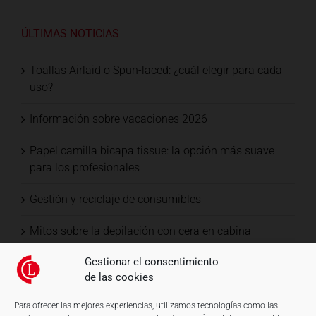
ÚLTIMAS NOTICIAS
Toallas Airlaid o Spun-laced: ¿cuál elegir para cada
uso?
Información sobre vacaciones 2026
Papel camilla bicapa tissue: la opción más suave
para los profesionales
Gestión y reciclaje de consumibles
Mitos sobre la depilación con cera en cabina
Gestionar el consentimiento
de las cookies
Para ofrecer las mejores experiencias, utilizamos tecnologías como las