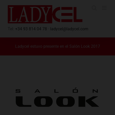
Saltar
al
contenido
Tel:
+34 93 814 04 78
·
ladycel@ladycel.com
Ladycel estuvo presente en el Salón Look 2017