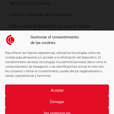
para los profesionales
Gestión y reciclaje de consumibles
Mitos sobre la depilación con cera en cabina
Gestionar el consentimiento
de las cookies
Para ofrecer las mejores experiencias, utilizamos tecnologías como las
cookies para almacenar y/o acceder a la información del dispositivo. El
consentimiento de estas tecnologías nos permitirá procesar datos como el
comportamiento de navegación o las identificaciones únicas en este sitio.
No consentir o retirar el consentimiento, puede afectar negativamente a
ciertas características y funciones.
Aceptar
Denegar
Ver preferencias