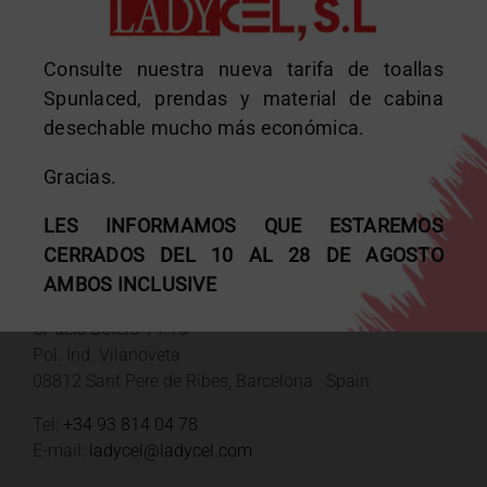
Consulte nuestra nueva tarifa de toallas
Spunlaced, prendas y material de cabina
desechable mucho más económica.
Gracias.
DATOS DE CONTACTO
LES INFORMAMOS QUE ESTAREMOS
CERRADOS DEL 10 AL 28 DE AGOSTO
AMBOS INCLUSIVE
Fábrica y oficinas
C/ dels Boters 14-16
Pol. Ind. Vilanoveta
08812 Sant Pere de Ribes, Barcelona · Spain
Tel:
+34 93 814 04 78
E-mail:
ladycel@ladycel.com