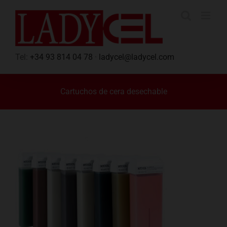
Saltar
al
contenido
Tel:
+34 93 814 04 78
·
ladycel@ladycel.com
Cartuchos de cera desechable