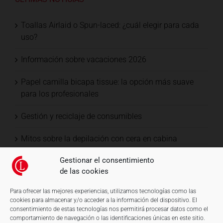
Toallas Airlaid o Spun-laced: ¿cuál elegir para cada
uso?
Información sobre vacaciones 2026
Papel camilla bicapa tissue: la opción más suave
para los profesionales
Gestión y reciclaje de consumibles
Mitos sobre la depilación con cera en cabina
Gestionar el consentimiento
de las cookies
Para ofrecer las mejores experiencias, utilizamos tecnologías como las
cookies para almacenar y/o acceder a la información del dispositivo. El
consentimiento de estas tecnologías nos permitirá procesar datos como el
comportamiento de navegación o las identificaciones únicas en este sitio.