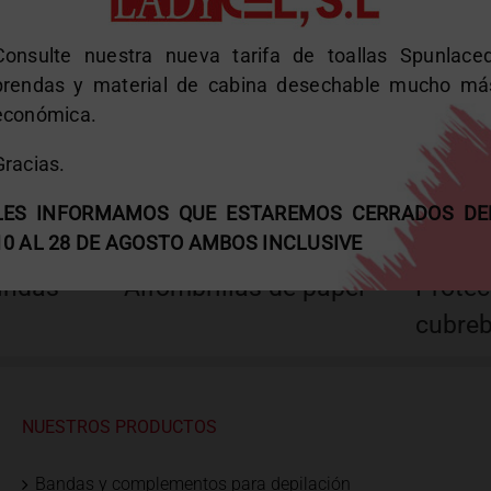
Consulte nuestra nueva tarifa de toallas Spunlaced
prendas y material de cabina desechable mucho má
económica.
Gracias.
LES INFORMAMOS QUE ESTAREMOS CERRADOS DE
10 AL 28 DE AGOSTO AMBOS INCLUSIVE
indas
Alfombrillas de papel
Protec
cubre
NUESTROS PRODUCTOS
Bandas y complementos para depilación