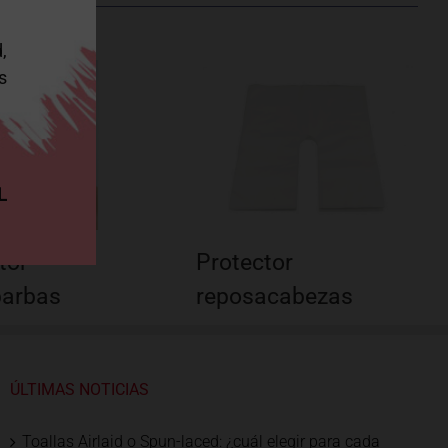
,
s
L
tor
Protector
barbas
reposacabezas
ÚLTIMAS NOTICIAS
Toallas Airlaid o Spun-laced: ¿cuál elegir para cada