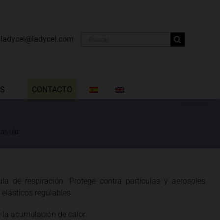
Buscar:
·
ladycel@ladycel.com
AS
CONTACTO
válvula
la de respiración. Protege contra partículas y aerosoles
 elásticos regulables.
 la acumulación de calor.