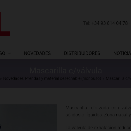
Tel:
+34 93 814 04 78
GO
NOVEDADES
DISTRIBUIDORES
NOTICI
Mascarilla c/válvula
Novedades
Prendas y material desechable (monouso)
Mascarilla c/
Mascarilla reforzada con válvu
sólidos o líquidos. Zona nasal y
La válvula de exhalación reduce