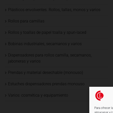
Plásticos envolventes. Rollos, tallas, monos y varios
Rollos para camillas
Rollos y toallas de papel toalla y spun-laced
Bobinas industriales, secamanos y varios
Dispensadores para rollos camilla, secamanos,
jaboneras y varios
Prendas y material desechable (monouso)
Estuches dispensadores prendas monouso
Varios: cosmética y equipamiento
Para ofrecer 
almacenar y/o