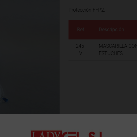
Protección FFP2.
Ref
Descripción
245-
MASCARILLA CON
V
ESTUCHES