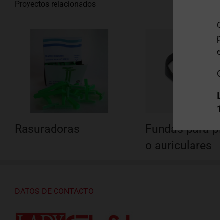
Proyectos relacionados
Rasuradoras
Fundas para p
o auriculares
DATOS DE CONTACTO