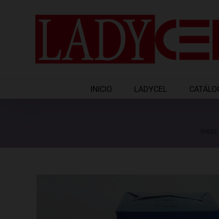
Saltar
al
contenido
INICIO
LADYCEL
CATÁLO
Inicio
Ver
imagen
más
grande