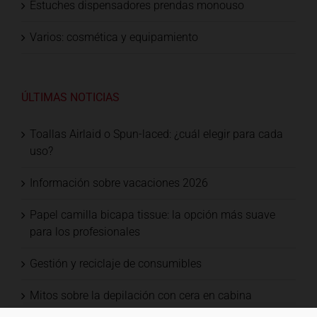
Estuches dispensadores prendas monouso
Varios: cosmética y equipamiento
ÚLTIMAS NOTICIAS
Toallas Airlaid o Spun-laced: ¿cuál elegir para cada
uso?
Información sobre vacaciones 2026
Papel camilla bicapa tissue: la opción más suave
para los profesionales
Gestión y reciclaje de consumibles
Mitos sobre la depilación con cera en cabina