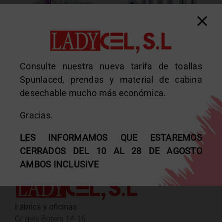
Rollos
Aluminio
envolventes y
Consulte nuestra nueva tarifa de toallas
Spunlaced, prendas y material de cabina
solárium
desechable mucho más económica.
Gracias.
LES INFORMAMOS QUE ESTAREMOS
CERRADOS DEL 10 AL 28 DE AGOSTO
DATOS DE CONTACTO
AMBOS INCLUSIVE
Fábrica y oficinas
C/ dels Boters 14-16