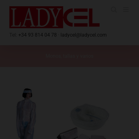
Saltar
al
contenido
Tel:
+34 93 814 04 78
·
ladycel@ladycel.com
Monos, tallas y varios
Ver
imagen
más
grande