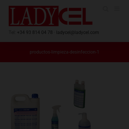
Saltar
al
contenido
Tel:
+34 93 814 04 78
·
ladycel@ladycel.com
productos-limpieza-desinfeccion-1