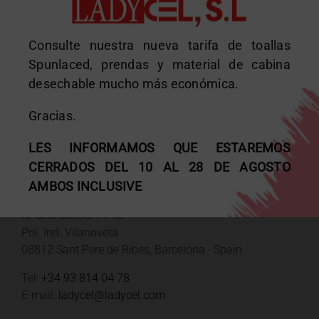
Consulte nuestra nueva tarifa de toallas
Spunlaced, prendas y material de cabina
desechable mucho más económica.
Gracias.
DATOS DE CONTACTO
LES INFORMAMOS QUE ESTAREMOS
CERRADOS DEL 10 AL 28 DE AGOSTO
AMBOS INCLUSIVE
Fábrica y oficinas
C/ dels Boters 14-16
Pol. Ind. Vilanoveta
08812 Sant Pere de Ribes, Barcelona · Spain
Tel:
+34 93 814 04 78
E-mail:
ladycel@ladycel.com