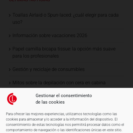
Toallas Airlaid o Spun-laced: ¿cuál elegir para cada
uso?
Información sobre vacaciones 2026
Papel camilla bicapa tissue: la opción más suave
para los profesionales
Gestión y reciclaje de consumibles
Mitos sobre la depilación con cera en cabina
Gestionar el consentimiento
de las cookies
Para ofrecer las mejores experiencias, utilizamos tecnologías como las
cookies para almacenar y/o acceder a la información del dispositivo. El
consentimiento de estas tecnologías nos permitirá procesar datos como el
comportamiento de navegación o las identificaciones únicas en este sitio.