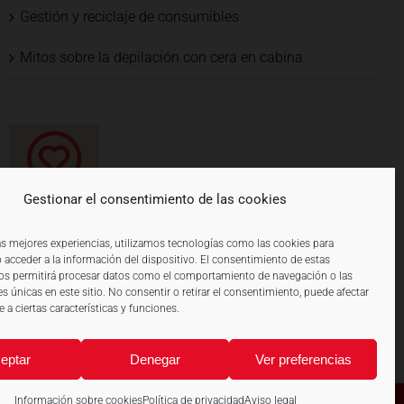
Gestión y reciclaje de consumibles
Mitos sobre la depilación con cera en cabina
Gestionar el consentimiento de las cookies
las mejores experiencias, utilizamos tecnologías como las cookies para
 acceder a la información del dispositivo. El consentimiento de estas
os permitirá procesar datos como el comportamiento de navegación o las
es únicas en este sitio. No consentir o retirar el consentimiento, puede afectar
a ciertas características y funciones.
eptar
Denegar
Ver preferencias
Información sobre cookies
Política de privacidad
Aviso legal