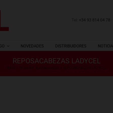
Tel:
+34 93 814 04 78
GO
NOVEDADES
DISTRIBUIDORES
NOTICI
REPOSACABEZAS LADYCEL
Inicio
Protector reposacabezas
REPOSACABEZAS LADYCEL