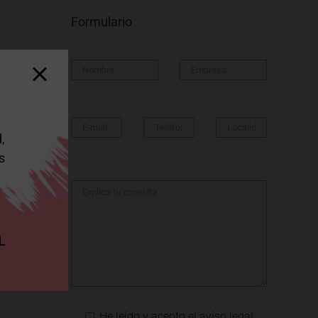
Formulario
,
s
L
He leído y acepto el
aviso legal