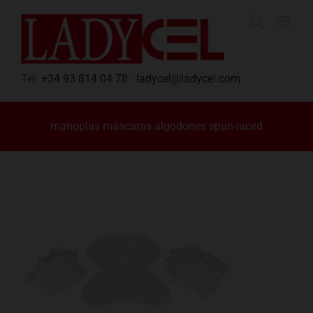
Saltar
al
contenido
Tel:
+34 93 814 04 78
·
ladycel@ladycel.com
manoplas máscaras algodones spun-laced