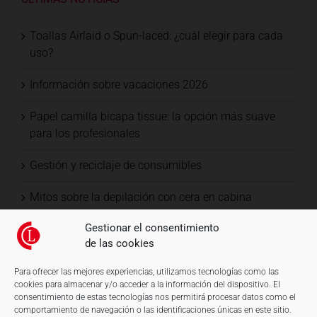
Toallas Airlaid o Spun-laced: ¿cuál elegir para cada
uso?
Información sobre vacaciones 2026
Papel camilla bicapa tissue: la opción más suave
para los profesionales
Gestión y reciclaje de consumibles
Mitos sobre la depilación con cera en cabina
Gestionar el consentimiento
de las cookies
Para ofrecer las mejores experiencias, utilizamos tecnologías como las
cookies para almacenar y/o acceder a la información del dispositivo. El
consentimiento de estas tecnologías nos permitirá procesar datos como el
comportamiento de navegación o las identificaciones únicas en este sitio.