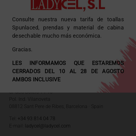
Consulte nuestra nueva tarifa de toallas
Spunlaced, prendas y material de cabina
desechable mucho más económica.
Gracias.
DATOS DE CONTACTO
LES INFORMAMOS QUE ESTAREMOS
CERRADOS DEL 10 AL 28 DE AGOSTO
AMBOS INCLUSIVE
Fábrica y oficinas
C/ dels Boters 14-16
Pol. Ind. Vilanoveta
08812 Sant Pere de Ribes, Barcelona · Spain
Tel:
+34 93 814 04 78
E-mail:
ladycel@ladycel.com