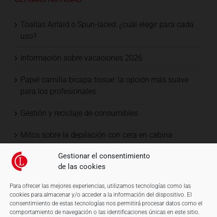
Toallas Airlaid o Spun-laced: ¿cuál elegir para cada
uso?
Información sobre vacaciones 2026
Papel camilla bicapa tissue: la opción más suave
para los profesionales
Gestión y reciclaje de consumibles
Mitos sobre la depilación con cera en cabina
Gestionar el consentimiento
de las cookies
Para ofrecer las mejores experiencias, utilizamos tecnologías como las
cookies para almacenar y/o acceder a la información del dispositivo. El
consentimiento de estas tecnologías nos permitirá procesar datos como el
comportamiento de navegación o las identificaciones únicas en este sitio.