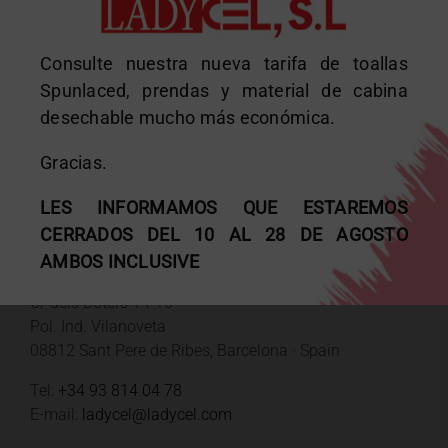
Consulte nuestra nueva tarifa de toallas
Spunlaced, prendas y material de cabina
desechable mucho más económica.
Gracias.
DATOS DE CONTACTO
LES INFORMAMOS QUE ESTAREMOS
CERRADOS DEL 10 AL 28 DE AGOSTO
AMBOS INCLUSIVE
Fábrica y oficinas
C/ dels Boters 14-16
Pol. Ind. Vilanoveta
08812 Sant Pere de Ribes, Barcelona · Spain
Tel:
+34 93 814 04 78
E-mail:
ladycel@ladycel.com