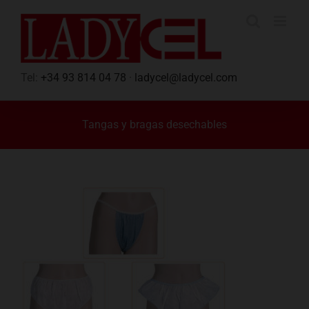
Saltar
al
contenido
Tel:
+34 93 814 04 78
·
ladycel@ladycel.com
Tangas y bragas desechables