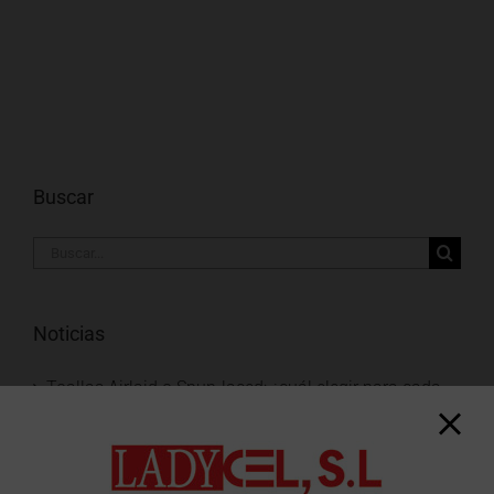
Buscar
Buscar:
Noticias
Toallas Airlaid o Spun-laced: ¿cuál elegir para cada
uso?
Información sobre vacaciones 2026