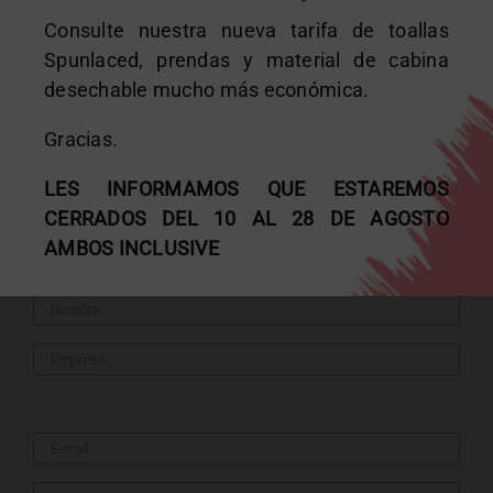
Papel camilla bicapa tissue: la opción más suave
Consulte nuestra nueva tarifa de toallas
para los profesionales
Spunlaced, prendas y material de cabina
desechable mucho más económica.
Gestión y reciclaje de consumibles
Gracias.
Mitos sobre la depilación con cera en cabina
LES INFORMAMOS QUE ESTAREMOS
CERRADOS DEL 10 AL 28 DE AGOSTO
Formulario
AMBOS INCLUSIVE