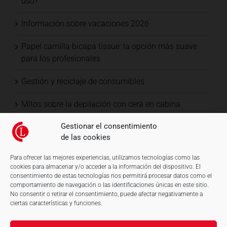
uso?
Información sobre vacaciones 2026
Papel camilla bicapa tissue: la opción más suave
para los profesionales
Gestión y reciclaje de consumibles
Mitos sobre la depilación con cera en cabina
Gestionar el consentimiento
de las cookies
Para ofrecer las mejores experiencias, utilizamos tecnologías como las
cookies para almacenar y/o acceder a la información del dispositivo. El
consentimiento de estas tecnologías nos permitirá procesar datos como el
comportamiento de navegación o las identificaciones únicas en este sitio.
No consentir o retirar el consentimiento, puede afectar negativamente a
ciertas características y funciones.