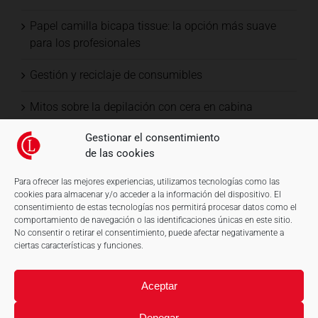
Papel camilla bicapa tissue: la opción más suave
para los profesionales
Gestión y reciclaje de consumibles
Mitos sobre la depilación con cera en cabina
Gestionar el consentimiento
de las cookies
Para ofrecer las mejores experiencias, utilizamos tecnologías como las
cookies para almacenar y/o acceder a la información del dispositivo. El
consentimiento de estas tecnologías nos permitirá procesar datos como el
comportamiento de navegación o las identificaciones únicas en este sitio.
No consentir o retirar el consentimiento, puede afectar negativamente a
ciertas características y funciones.
Aceptar
Denegar