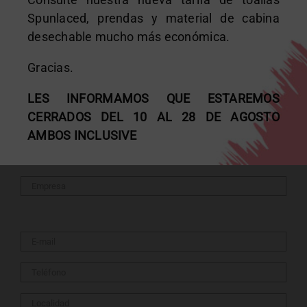
Spunlaced, prendas y material de cabina
Gestión y reciclaje de consumibles
desechable mucho más económica.
Mitos sobre la depilación con cera en cabina
Gracias.
LES INFORMAMOS QUE ESTAREMOS
Formulario
CERRADOS DEL 10 AL 28 DE AGOSTO
AMBOS INCLUSIVE