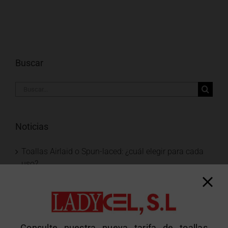
Buscar
Buscar:
Noticias
Toallas Airlaid o Spun-laced: ¿cuál elegir para cada
uso?
Información sobre vacaciones 2026
Papel camilla bicapa tissue: la opción más suave
para los profesionales
Consulte nuestra nueva tarifa de toallas