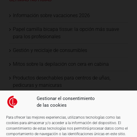
Información sobre vacaciones 2026
Papel camilla bicapa tissue: la opción más suave
para los profesionales
Gestión y reciclaje de consumibles
Mitos sobre la depilación con cera en cabina
Productos desechables para centros de uñas,
pedicuras y manicuras
Gestionar el consentimiento
de las cookies
Para ofrecer las mejores experiencias, utilizamos tecnologías como las
cookies para almacenar y/o acceder a la información del dispositivo. El
consentimiento de estas tecnologías nos permitirá procesar datos como el
comportamiento de navegación o las identificaciones únicas en este sitio.