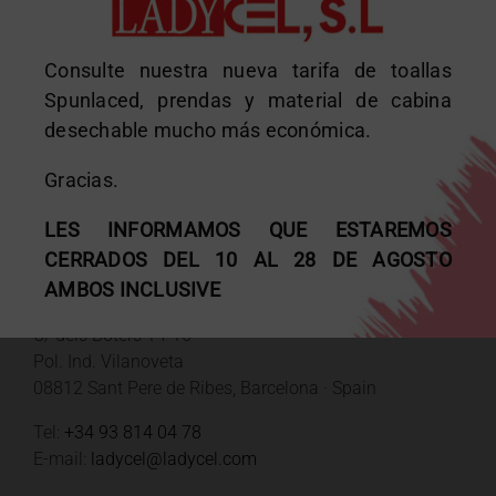
Consulte nuestra nueva tarifa de toallas
Spunlaced, prendas y material de cabina
desechable mucho más económica.
Gracias.
DATOS DE CONTACTO
LES INFORMAMOS QUE ESTAREMOS
CERRADOS DEL 10 AL 28 DE AGOSTO
AMBOS INCLUSIVE
Fábrica y oficinas
C/ dels Boters 14-16
Pol. Ind. Vilanoveta
08812 Sant Pere de Ribes, Barcelona · Spain
Tel:
+34 93 814 04 78
E-mail:
ladycel@ladycel.com